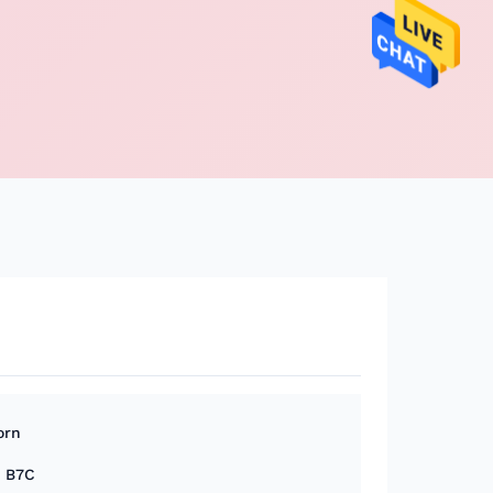
orn
, B7C