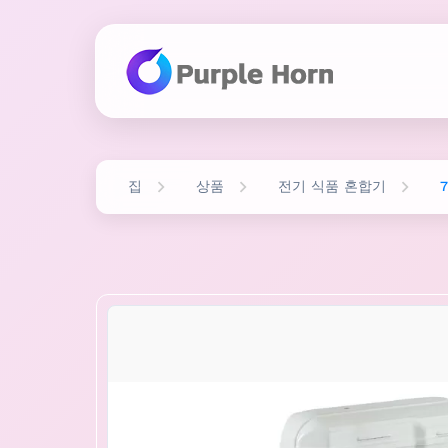
집
상품
전기 식품 혼합기