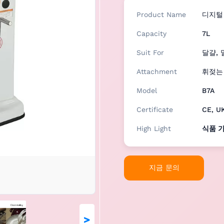
Product Name
디지털 
Capacity
7L
Suit For
달걀,
Attachment
휘젖는 
Model
B7A
Certificate
CE, U
High Light
식품 
지금 문의
>