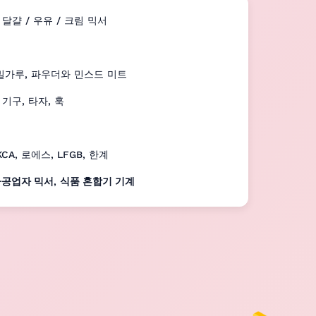
달걀 / 우유 / 크림 믹서
 밀가루, 파우더와 민스드 미트
기구, 타자, 훅
KCA, 로에스, LFGB, 한계
가공업자 믹서
,
식품 혼합기 기계