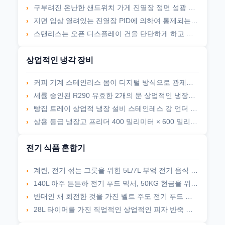
구부려진 온난한 샌드위치 가게 진열장 정면 섬광 유리제 수동 가습기를 자유롭게 여십시오
지면 입상 열려있는 진열장 PID에 의하여 통제되는 각자 서비스 열려있는 온열 장치 3 선반
스탠리스는 오픈 디스플레이 건을 단단하게 하고 똑바로 쌀쌀한 슈퍼마켓 진열장을 엽니다
상업적인 냉각 장비
커피 기계 스테인리스 몸이 디지털 방식으로 관제사 소형 냉장고에 의하여 일치합니다
세륨 승인된 R290 유효한 2개의 문 상업적인 냉장고 상업적인 부엌 냉각 장비
빵집 트레이 상업적 냉장 설비 스테인레스 강 언더 카운터 냉동고
상용 등급 냉장고 프리더 400 밀리미터 × 600 밀리미터 빵집 냉장 설비
전기 식품 혼합기
계란, 전기 섞는 그릇을 위한 5L/7L 부엌 전기 음식 믹서
140L 아주 튼튼하 전기 푸드 믹서, 50KG 현금을 위한 나선형 도우 믹서
반대인 채 회전한 것을 가진 벨트 주도 전기 푸드 믹서 빵집 도우 믹서
28L 타이머를 가진 직업적인 상업적인 피자 반죽 믹서 배속