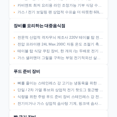
카비엔트 최저 요리용 라인 조정가능 기부 식당 수프 배인 마리 식품 온열 장치
가스 / 전기 보일링 팬 상업적 수프솥 더 따뜻한 60L 100L 150L 물 헤아링
장비를 요리하는 대중음식점
전문적 산업적 격자무늬 제조사 220V 테이블 탑 전기 격자무늬 기계
전압 프라이팬 24L Max.200C 자동 온도 조절기 축척 계수 304
테이블 탑 식당 쿠킹 장비, 한 개의 /는 두배로 전기 튀김기 상용을 탱크에 저장합니다
가스 샐러맨더 그릴을 구하는 부엌 전기적외선 살라만더 에너지 사
푸드 준비 장비
뼈를 줄이는 스테인레스 강 고기는 냉동육을 위한 전기 뼈 절단 장비를 봤습니다
단일 / 2차 가열 튜브와 상업적 전기 핫도그 둥근빵 보온기 기계
식량을 위한 주방 푸드 준비 장비 스테인레스 강 전기 배인 마리는 따뜻해집니다
전기이거나 가스 상업적 솜사탕 기계, 핑크색 솜사탕 성형기