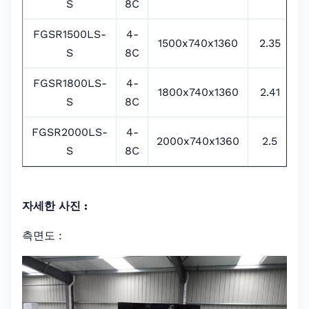
S
8C
FGSR1500LS-
4-
1500x740x1360
2.35
R
S
8C
FGSR1800LS-
4-
1800x740x1360
2.41
R
S
8C
FGSR2000LS-
4-
2000x740x1360
2.5
R
S
8C
자세한 사진 :
측면도 :