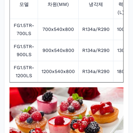
모델
차원(MM)
냉각제
력
(L)
FG1.5TR-
700x540x800
R134a/R290
100
700LS
FG1.5TR-
900x540x800
R134a/R290
130
900LS
FG1.5TR-
1200x540x800
R134a/R290
180
1200LS